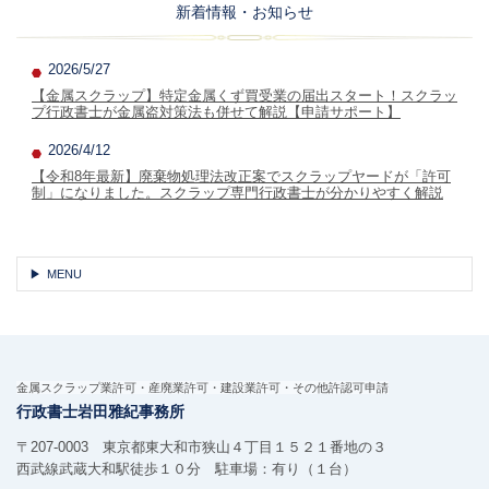
新着情報・お知らせ
2026/5/27
【金属スクラップ】特定金属くず買受業の届出スタート！スクラッ
プ行政書士が金属盗対策法も併せて解説【申請サポート】
2026/4/12
【令和8年最新】廃棄物処理法改正案でスクラップヤードが「許可
制」になりました。スクラップ専門行政書士が分かりやすく解説
MENU
金属スクラップ業許可・産廃業許可・建設業許可・その他許認可申請
行政書士岩田雅紀事務所
〒207-0003 東京都東大和市狭山４丁目１５２１番地の３
西武線武蔵大和駅徒歩１０分 駐車場：有り（１台）