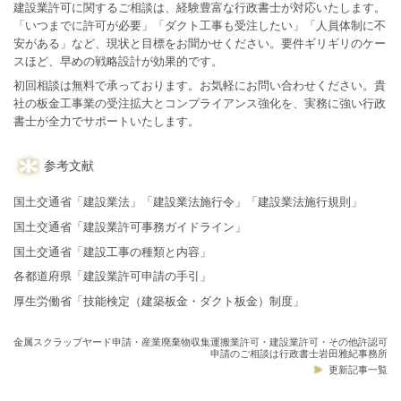
建設業許可に関するご相談は、経験豊富な行政書士が対応いたします。
「いつまでに許可が必要」「ダクト工事も受注したい」「人員体制に不
安がある」など、現状と目標をお聞かせください。要件ギリギリのケー
スほど、早めの戦略設計が効果的です。
初回相談は無料で承っております。お気軽にお問い合わせください。貴
社の板金工事業の受注拡大とコンプライアンス強化を、実務に強い行政
書士が全力でサポートいたします。
参考文献
国土交通省「建設業法」「建設業法施行令」「建設業法施行規則」
国土交通省「建設業許可事務ガイドライン」
国土交通省「建設工事の種類と内容」
各都道府県「建設業許可申請の手引」
厚生労働省「技能検定（建築板金・ダクト板金）制度」
金属スクラップヤード申請・産業廃棄物収集運搬業許可・建設業許可・その他許認可
申請のご相談は行政書士岩田雅紀事務所
更新記事一覧