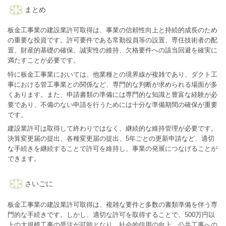
まとめ
板金工事業の建設業許可取得は、事業の信頼性向上と持続的成長のため
の重要な投資です。許可要件である常勤役員等の設置、専任技術者の配
置、財産的基礎の確保、誠実性の維持、欠格要件への該当回避を確実に
満たすことが必要です。
特に板金工事業においては、他業種との境界線が複雑であり、ダクト工
事における管工事業との関係など、専門的な判断が求められる場面が多
くあります。また、申請書類の準備には専門的な知識と豊富な経験が必
要であり、不備のない申請を行うためには十分な準備期間の確保が重要
です。
建設業許可は取得して終わりではなく、継続的な維持管理が必要です。
決算変更届の提出、各種変更届の提出、5年ごとの更新申請など、適切
な手続きを継続することで許可を維持し、事業の発展につなげることが
できます。
さいごに
板金工事業の建設業許可取得は、複雑な要件と多数の書類準備を伴う専
門的な手続きです。しかし、適切な許可を取得することで、500万円以
上の大規模工事の受注が可能となり、社会的信用の向上、公共工事への