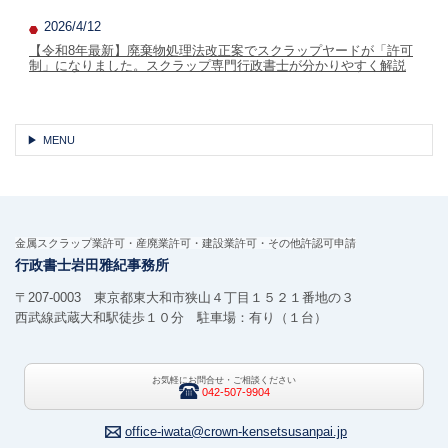
2026/4/12
【令和8年最新】廃棄物処理法改正案でスクラップヤードが「許可
制」になりました。スクラップ専門行政書士が分かりやすく解説
MENU
金属スクラップ業許可・産廃業許可・建設業許可・その他許認可申請
行政書士岩田雅紀事務所
〒207-0003 東京都東大和市狭山４丁目１５２１番地の３
西武線武蔵大和駅徒歩１０分 駐車場：有り（１台）
お気軽にお問合せ・ご相談ください
042-507-9904
office-iwata@crown-kensetsusanpai.jp