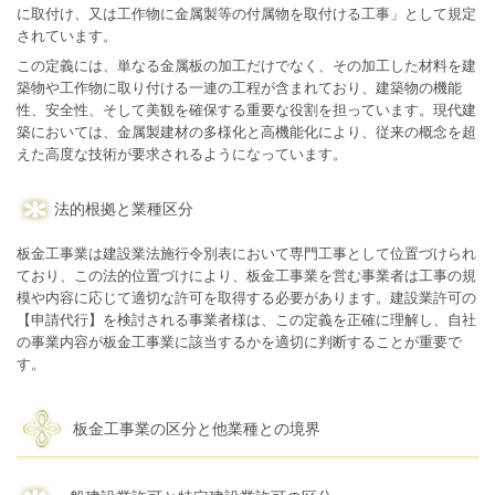
に取付け、又は工作物に金属製等の付属物を取付ける工事」として規定
されています。
この定義には、単なる金属板の加工だけでなく、その加工した材料を建
築物や工作物に取り付ける一連の工程が含まれており、建築物の機能
性、安全性、そして美観を確保する重要な役割を担っています。現代建
築においては、金属製建材の多様化と高機能化により、従来の概念を超
えた高度な技術が要求されるようになっています。
法的根拠と業種区分
板金工事業は建設業法施行令別表において専門工事として位置づけられ
ており、この法的位置づけにより、板金工事業を営む事業者は工事の規
模や内容に応じて適切な許可を取得する必要があります。建設業許可の
【申請代行】を検討される事業者様は、この定義を正確に理解し、自社
の事業内容が板金工事業に該当するかを適切に判断することが重要で
す。
板金工事業の区分と他業種との境界