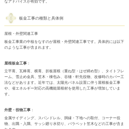
なアドバイスが有効です。
板金工事の種類と具体例
屋根・外壁関連工事
板金工事業の中核をなすのが屋根・外壁関連工事です。具体的には以下
のような工事が含まれます。
屋根板金工事
：
立平葺、瓦棒葺、横葺、折板屋根（重ね型・はぜ締め型）、タイトフレ
ーム、雪止め金具、笠木・棟包み、谷樋・軒先役物、改修時のカバー工
法などがあります。近年では、太陽光パネル設置に伴う屋根板金工事
や、省エネルギー対応の高機能屋根材を使用した工事が増加していま
す。
外壁・役物工事
：
金属サイディング、スパンドレル、胴縁・下地への取付、コーナー役
物、出隅・入隅、サッシ廻り水切り、パラペット笠木などの工事が含ま