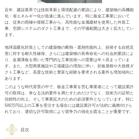
近年、建設業界では技術革新と環境配慮の要請により、建築物の高機能
化・省エネルギー化が急速に進んでいます。特に板金工事業において
は、従来の雨樋や屋根工事から、高性能な金属建材を使用した外装工
事、空調システムのダクト工事まで、その守備範囲は大きく拡大してい
ます。
地球温暖化対策としての建築物の断熱・遮熱性能向上、頻発する自然災
害に対する耐久性確保、さらには建築物の長寿命化への社会的要請によ
り、金属薄板を用いた専門的な工事技術への需要は年々高まっていま
す。また、大型商業施設や工場建設の増加に伴い、折板屋根や大規模ダ
クト工事など、高度な技術と豊富な経験を要求される案件も増加傾向に
あります。
このような時代背景の中で、板金工事業を営む事業者にとって建設業許
可の取得は、単なる法的要件を満たすためだけでなく、技術力の証明と
信頼性の向上、そして事業拡大のための必須要件となっています。特に
500万円以上の工事を受注する場合には建設業許可が法的に義務付けら
れており、適切な許可取得により競争力の強化を図ることが重要です。
目次