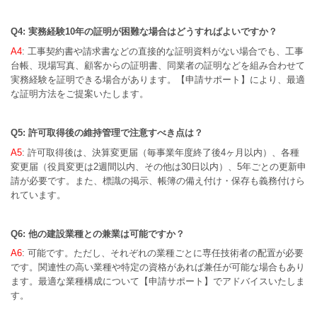
Q4: 実務経験10年の証明が困難な場合はどうすればよいですか？
A4
: 工事契約書や請求書などの直接的な証明資料がない場合でも、工事
台帳、現場写真、顧客からの証明書、同業者の証明などを組み合わせて
実務経験を証明できる場合があります。【申請サポート】により、最適
な証明方法をご提案いたします。
Q5: 許可取得後の維持管理で注意すべき点は？
A5
: 許可取得後は、決算変更届（毎事業年度終了後4ヶ月以内）、各種
変更届（役員変更は2週間以内、その他は30日以内）、5年ごとの更新申
請が必要です。また、標識の掲示、帳簿の備え付け・保存も義務付けら
れています。
Q6: 他の建設業種との兼業は可能ですか？
A6
: 可能です。ただし、それぞれの業種ごとに専任技術者の配置が必要
です。関連性の高い業種や特定の資格があれば兼任が可能な場合もあり
ます。最適な業種構成について【申請サポート】でアドバイスいたしま
す。