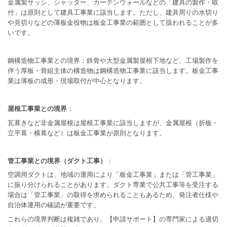
金属製サッシ、シャッター、カーテンウォールなどの「建具の製作・取
付」は原則として建具工事業に該当します。ただし、建具周りの水切り
や見切りなどの薄板金役物は板金工事業の範囲として扱われることが多
いです。
鋼構造物工事業との境界：鉄骨や大型金属製屋根下地など、工場製作を
伴う厚板・骨組主体の構造物は鋼構造物工事業に該当します。板金工事
業は薄板の成形・現場取付が中心となります。
屋根工事業との境界
：
瓦葺きなど非金属屋根は屋根工事業に該当しますが、金属屋根（折板・
立平葺・横葺など）は板金工事業が原則となります。
管工事業との境界（ダクト工事）
：
空調用ダクトは、地域の運用により「板金工事業」または「管工事業」
に振り分けられることがあります。ダクト専業で公共工事等を受注する
場合は「管工事業」の取得を求められることもあるため、発注者仕様や
自治体運用の確認が重要です。
これらの境界判断は複雑であり、【申請サポート】の専門家による適切