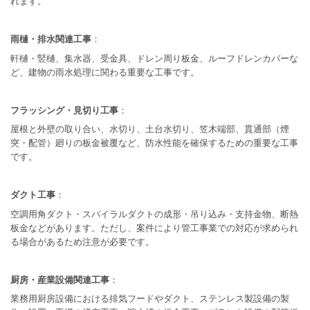
れます。
雨樋・排水関連工事
：
軒樋・竪樋、集水器、受金具、ドレン周り板金、ルーフドレンカバーな
ど、建物の雨水処理に関わる重要な工事です。
フラッシング・見切り工事
：
屋根と外壁の取り合い、水切り、土台水切り、笠木端部、貫通部（煙
突・配管）廻りの板金被覆など、防水性能を確保するための重要な工事
です。
ダクト工事
：
空調用角ダクト・スパイラルダクトの成形・吊り込み・支持金物、断熱
板金などがあります。ただし、案件により管工事業での対応が求められ
る場合があるため注意が必要です。
厨房・産業設備関連工事
：
業務用厨房設備における排気フードやダクト、ステンレス製設備の製