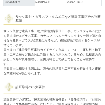
自己資本要件
500万円以上
2000万円以上
サッシ取付・ガラスフィルム加工など建設工事区分の判断
基準
サッシ取付は建具工事、網戸張替は内装仕上工事、ガラスフィルムだけ
を貼る場合はガラス工事、ガラスフィルムとサッシ交換を一括で請け負
うなら建具＋ガラスの2業種になるなど、複数業種が交錯するケースが
増えています。
国交省の『建設業許可事務ガイドライン別表二』では、主要材料・施工
量・工事金額など総合的に判断するよう示されているため、見積書の内
訳と出来形写真を整理し、証拠資料として残しておくことが重要で
す。
行政書士に相談する際には、過去の請求書と工事写真を持参すると正確
な業種判定が受けられます。
許可取得の６大要件
建設業許可の審査は『経営業務の管理責任者』『専任技術者』『財産的
基礎』『欠格要件に該当しないこと』『社会保険加入』『誠実性の確