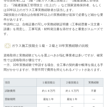
専任技術者には『1級・2級ガラス施工技能士』『1級建築施工管理技
士』『2級建築施工管理技士（仕上げ）』など国家資格保持者、もしく
は10年以上のガラス工事実務経験者が該当します。
2級技能士の場合は合格後3年以上の実務経験が追加で必要など細かな要
件があります。
申請時には、合格証書の写しや実務経験証明書（工事経歴書＋注文書・
請書）を用意し、工事写真・材料発注書を添付すると審査がスムーズで
す。
ガラス施工技能士１級・２級と10年実務経験の比較
資格取得と実務経験どちらを選ぶべきか悩む事業者は多いですが、確実
性では資格取得が優位です。
一方、10年実務経験で申請する場合、全工事の契約書や帳簿を揃える手
間がかかりますが、学歴不問で費用を抑えられるメリットがあります。
項目
１級技能士
２級技能士
実務経験
試験費用
約１８万円
約１５万円
不要
受験期間
最短１年
最短１年
―