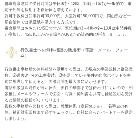
都道府県窓口の受付時間は平日9時～12時、13時～16時が一般的で、事
前予約制を採用する自治体も増えています。
許可手数料は知事許可90,000円、大臣許可150,000円で、岡山県など一
部自治体では県証紙を購入する方式です。
審査期間はおおむね45日ですが、繁忙期の3～4月や9～10月は申請件数
が増加し、45日以上かかる場合があるため計画的に申請しましょう。
行政書士への無料相談の活用術（電話・メール・フォー
ム）
行政書士事務所の無料相談を活用する際は、①現在の事業規模と従業員
数、②過去3年分の工事実績、③不足している要件の自覚ポイントを事
前に整理して伝えると、面談時間を最大限に活かせます。
電話相談は即時性が高い反面、要件の細部までは伝わりにくいので、相
談後にメールやフォームで図面・写真・契約書を共有し補足説明を受け
ると情報の齟齬がなくなります。
複数の事務所を比較する際は、報酬体系（定額or歩合）、着手金の有
無、補正対応回数まで必ずチェックし、自社に合ったパートナーを選定
しましょう。