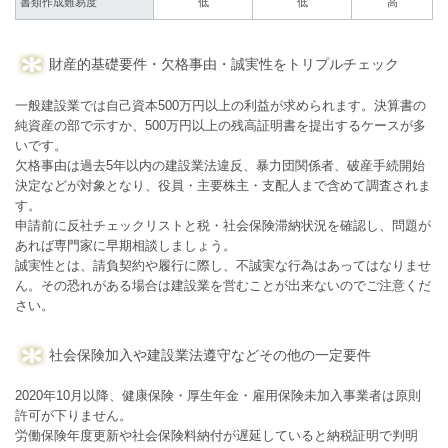
書類作成難易度
低
低
高
財産的基礎要件・欠格事由・誠実性をトリプルチェック
一般建設業では自己資本500万円以上の利益が求められます。決算書の
純資産の部で示すか、500万円以上の残高証明書を提出するケースが多
いです。
欠格事由は過去5年以内の建設業法違反、暴力団関係者、破産手続開始
決定などが対象となり、役員・主要株主・支配人まで含めて調査されま
す。
申請前に反社チェックリストと税・社会保険滞納状況を確認し、問題が
あれば専門家に早期相談しましょう。
誠実性とは、請負契約や履行に際し、不誠実な行為はあってはなりませ
ん。その恐れがある場合は建設業を営むことが出来ないのでご注意くだ
さい。
社会保険加入や建設業法遵守などその他の一定要件
2020年10月以降、健康保険・厚生年金・雇用保険未加入事業者は原則
許可が下りません。
労働保険年度更新や社会保険料納付が遅延していると納税証明で判明