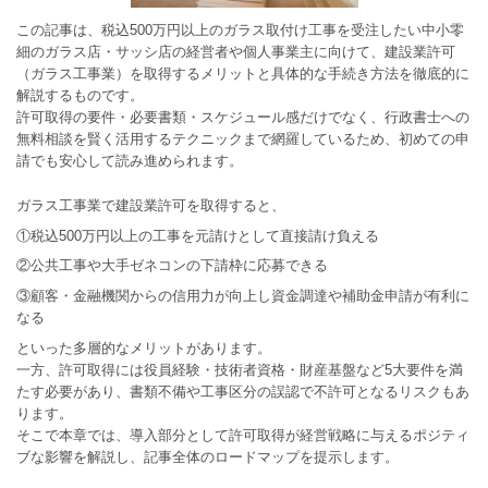
この記事は、税込500万円以上のガラス取付け工事を受注したい中小零
細のガラス店・サッシ店の経営者や個人事業主に向けて、建設業許可
（ガラス工事業）を取得するメリットと具体的な手続き方法を徹底的に
解説するものです。
許可取得の要件・必要書類・スケジュール感だけでなく、行政書士への
無料相談を賢く活用するテクニックまで網羅しているため、初めての申
請でも安心して読み進められます。
ガラス工事業で建設業許可を取得すると、
①税込500万円以上の工事を元請けとして直接請け負える
②公共工事や大手ゼネコンの下請枠に応募できる
③顧客・金融機関からの信用力が向上し資金調達や補助金申請が有利に
なる
といった多層的なメリットがあります。
一方、許可取得には役員経験・技術者資格・財産基盤など5大要件を満
たす必要があり、書類不備や工事区分の誤認で不許可となるリスクもあ
ります。
そこで本章では、導入部分として許可取得が経営戦略に与えるポジティ
ブな影響を解説し、記事全体のロードマップを提示します。