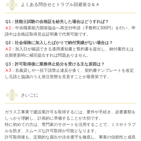
よくある問合せとトラブル回避策Ｑ＆Ａ
Ｑ1：技能士試験の合格証を紛失した場合はどうすれば？
Ａ1
：中央職業能力開発協会へ再交付申請（手数料1,500円）を行い、申
請中は合格証取得見込証明書で代替可能です。
Ｑ2：社会保険に加入したばかりで納付実績がない場合は？
Ａ2
：加入日が確認できる適用通知書と誓約書を提出し、納付書控えは
次期更新時に補完提出すれば問題ありません。
Ｑ3：許可取得後に業務停止処分を受ける主な原因は？
Ａ3
：名義貸しや一括下請禁止違反が多く、契約書テンプレートを改定
し元請と協議のうえ発注形態を見直すことが最善策です。
さいごに
ガラス工事業で建設業許可を取得するには、要件や手続き、必要書類を
しっかり理解し、計画的に準備することが大切です。
特に初めての方は、専門家のサポートを活用することで、ミスやトラブ
ルを防ぎ、スムーズな許可取得が可能となります。
許可取得後も、定期的な届出や法令遵守を徹底し、事業の信頼性と成長