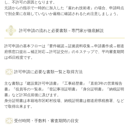
し、不許可の原因となります。
元請からの指示で一時的に加入した『雇われ技術者』の場合、申請時点
で別企業に在籍していないか厳格に確認されるため注意しましょう。
許可申請の流れと必要書類－専門家が徹底解説
許可申請の基本フローは『要件確認→証拠資料収集→申請書作成→都道
府県窓口提出→補正対応→許可証交付』の６ステップで、平均審査期間
は45日程度です。
許可申請に必要な書類一覧と取得方法
主な書類は『建設業許可申請書』『工事経歴書』『直前3年の営業報告
書』『役員等の一覧表』『登記事項証明書』『身分証明書』『納税証明
書』など計30点前後に及びます。
身分証明書は本籍地市区町村役場、納税証明書は都道府県税務署、など
で取得出来ます。
受付時間・手数料・審査期間の目安