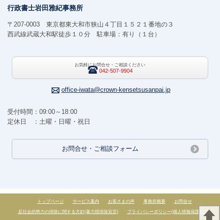
行政書士岩田雅紀事務所
〒207-0003 東京都東大和市狭山４丁目１５２１番地の３
西武線武蔵大和駅徒歩１０分 駐車場：有り（１台）
お気軽にお問合せ・ご相談ください
042-507-9904
office-iwata@crown-kensetsusanpai.jp
受付時間：09:00～18:00
定休日 ：土曜・日曜・祝日
お問合せ・ご相談フォーム
トップページ
サービス案内
お客さまの声
事務所概要
お問合せ
反社会的勢力の排除に関する方針(暴力団排除宣言)
プライバシーポリシー(個人情報保護方針)