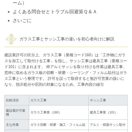
ーム）
よくある問合せとトラブル回避策Ｑ＆Ａ
さいごに
ガラス工事とサッシ工事の違いを初心者向けに解説
建設業許可の区分上、ガラス工事（業種コード160）は「工作物にガラ
スを加工して取付ける工事」を指し、サッシ工事は建具工事（業種コー
ド101）に含まれます。 枠アルミサッシを取り付ける作業は建具工事、
窓枠に収めるガラス板の切断・研磨・シーリング・フィルム貼付はガラ
ス工事という整理です。 許可を誤って取得すると無許可営業の扱いに
なり、指示処分や罰則の対象になるため、工事内容の線引
比較項目
ガラス工事
サッシ工事
建設業許可業
ガラス工事業（160）
建具工事業（101）
種
主な作業
ガラス切断・研磨・施工・フィルム貼
アルミ・樹脂サッシ取付