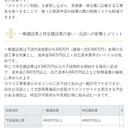
意が必要です。
『ガイドライン別紙』を参照しながら、見積書・発注書に記載する工事
名を統一することで、後々の更新申請や経審の際の指摘リスクを軽減で
きます。
一般建設業と特定建設業の違い－元請への影響とメリット
一般建設業は下請代金総額が4,500万円（建築一式6,000万円）未満の元
請工事を対象とし、資本金500万円以上＋自己資本要件のハードルが低
めです。
対して特定建設業は4,500万円以上の下請契約を締結する場合に必須
で、資本金2,000万円以上・自己資本4,000万円以上など財務基盤が厳格
に求められます。
ガラス工事業者がゼネコンの二次下請であれば一般許可で十分ですが、
自社が元請として大型商業施設の全面ガラスファサードを受注する予定
がある場合は、特定許可取得を中長期計画に組み込むべきです。
比較項目
一般建設業
特定建設業
3
下請金額上限
4500万円以上
4000万円以上