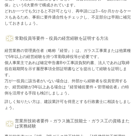
保』という6大要件で構成されています。
どれか一つでも欠けると不許可となり、再申請には3～6か月かかるケー
スもあるため、事前に要件適合性をチェックし、不足部分は早期に補完
しておきましょう。
常勤役員等要件－役員の経営経験を証明する方法
経営業務の管理責任者（略称『経管』）は、ガラス工事業または他業種
で5年以上の経営経験を持つ常勤取締役等が必要です。
個人事業主であれば確定申告書Bや工事請負契約書、法人であれば取締
役在籍期間を示す履歴事項全部証明書などを提出して経験を証明しま
す。
万が一役員に該当者がいない場合は、外部から経験者を役員登用する
か、経営経験が3年以上ある場合は『経管補佐要件＋管理補佐者』の特
例を活用する手段も検討しましょう。
詳しく知りたい方は、建設業許可を得意とする行政書士に相談をしまし
ょう。
営業所技術者要件－ガラス施工技能士・ガラス工の資格また
は実務経験